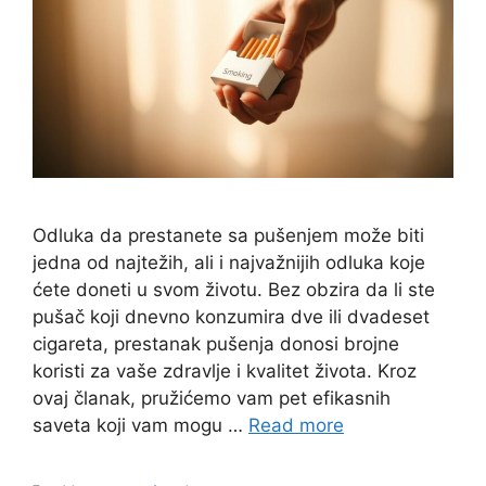
Odluka da prestanete sa pušenjem može biti
jedna od najtežih, ali i najvažnijih odluka koje
ćete doneti u svom životu. Bez obzira da li ste
pušač koji dnevno konzumira dve ili dvadeset
cigareta, prestanak pušenja donosi brojne
koristi za vaše zdravlje i kvalitet života. Kroz
ovaj članak, pružićemo vam pet efikasnih
saveta koji vam mogu …
Read more