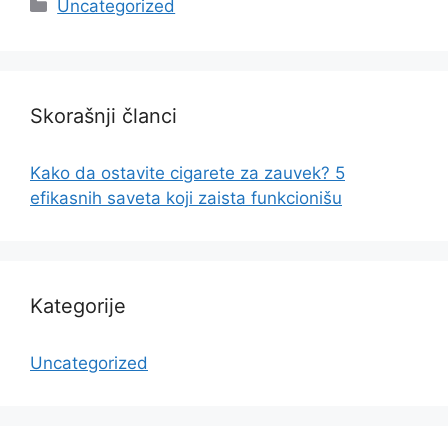
Categories
Uncategorized
Skorašnji članci
Kako da ostavite cigarete za zauvek? 5
efikasnih saveta koji zaista funkcionišu
Kategorije
Uncategorized