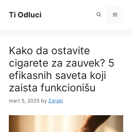
Skip
to
Ti Odluci
Menu
content
Kako da ostavite
cigarete za zauvek? 5
efikasnih saveta koji
zaista funkcionišu
mart 5, 2025
by
Zaraki