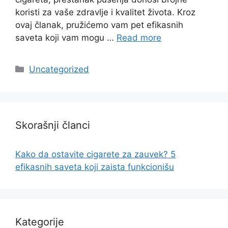
koristi za vaše zdravlje i kvalitet života. Kroz
ovaj članak, pružićemo vam pet efikasnih
saveta koji vam mogu …
Read more
Categories
Uncategorized
Skorašnji članci
Kako da ostavite cigarete za zauvek? 5
efikasnih saveta koji zaista funkcionišu
Kategorije