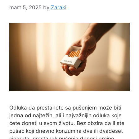
mart 5, 2025
by
Zaraki
Odluka da prestanete sa pušenjem može biti
jedna od najtežih, ali i najvažnijih odluka koje
ćete doneti u svom životu. Bez obzira da li ste
pušač koji dnevno konzumira dve ili dvadeset
cigareta, prestanak pušenja donosi brojne