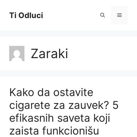
Skip
to
Ti Odluci
Menu
content
Zaraki
Kako da ostavite
cigarete za zauvek? 5
efikasnih saveta koji
zaista funkcionišu